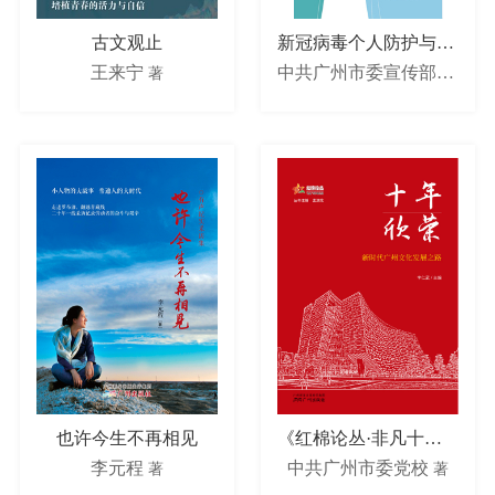
古文观止
新冠病毒个人防护与健康手册
王来宁
中共广州市委宣传部、广州市卫生健康委员会
著
也许今生不再相见
《红棉论丛·非凡十年（2012—2022）专辑》
李元程
中共广州市委党校
著
著