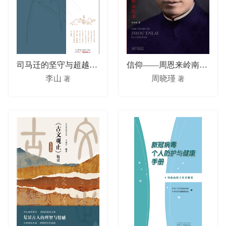
司马迁的坚守与超越——讲给大家的《史记》
信仰——周恩来岭南纪事
李山
周晓瑾
著
著