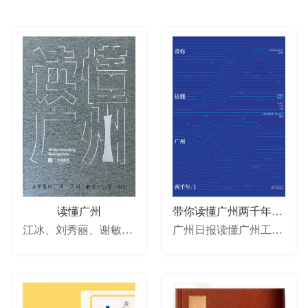
读懂广州
带你读懂广州两千年--精装版
江冰、刘秀丽、谢敏玉、杨汤琛等编
广州日报读懂广州工作室
著
著