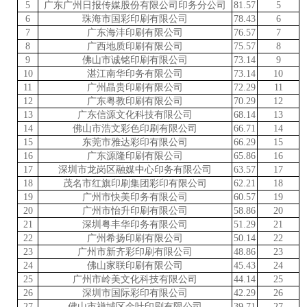
5
广东广州日报传媒股份有限公司印务分公司
81.57
5
6
珠海市国彩印刷有限公司
78.43
6
7
广东海沣印刷有限公司
76.57
7
8
广西地质印刷有限公司
75.57
8
9
佛山市诚铭印刷有限公司
73.14
9
10
湛江南华印务有限公司
73.14
10
11
广州晶贵印刷有限公司
72.29
11
12
广东粤教印刷有限公司
70.29
12
13
广东信源文化科技有限公司
68.14
13
14
佛山市浩文彩色印刷有限公司
66.71
14
15
东莞市雅达彩印有限公司
66.29
15
16
广东源隆印刷有限公司
65.86
16
17
深圳市龙岗区融媒中心印务有限公司
63.57
17
18
茂名市红旗印刷集团彩印有限公司
62.21
18
19
广州市快美印务有限公司
60.57
19
20
广州市怡升印刷有限公司
58.86
20
21
深圳粤丰华印务有限公司
51.29
21
22
广州希扬印刷有限公司
50.14
22
23
广州市新齐彩印刷有限公司
48.86
23
24
佛山家联印刷有限公司
45.43
24
25
广州市岭美文化科技有限公司
44.14
25
26
深圳市国际彩印有限公司
42.29
26
27
佛山市禅城区金叶印刷有限公司
39.71
27