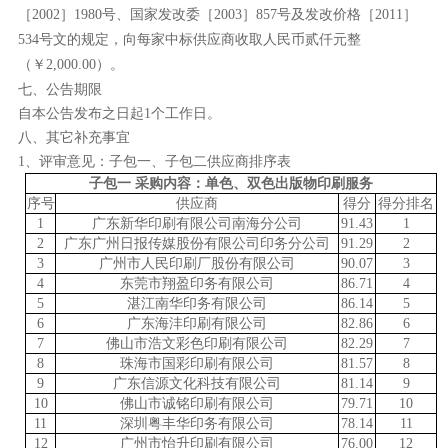
［2002］1980号、国家发改委［2003］857号及发改价格［2011］
534号文的规定，
向每家中标供应商收取人民币
贰仟
元整
（￥
2,000
.00）
。
七、公告期限
自本公告发布之日起
1个工作日。
八、其它补充事宜
1、评审意见：子包一、子包二供应商排序表
子包一
采购内容：单色、双色出版物印刷服务
序号
供应商
得分
得分
排名
1
广东新华印刷有限公司南海分公司
91.43
1
2
广东广州日报传媒股份有限公司印务分公司
91.29
2
3
广州市人民印刷厂股份有限公司
90.07
3
4
东莞市翔盈印务有限公司
86.71
4
5
湛江南华印务有限公司
86.14
5
6
广东海沣印刷有限公司
82.86
6
7
佛山市浩文彩色印刷有限公司
82.29
7
8
珠海市国彩印刷有限公司
81.57
8
9
广东信源文化科技有限公司
81.14
9
10
佛山市诚铭印刷有限公司
79.71
10
11
深圳粤丰华印务有限公司
78.14
11
12
广州市怡升印刷有限公司
76.00
12