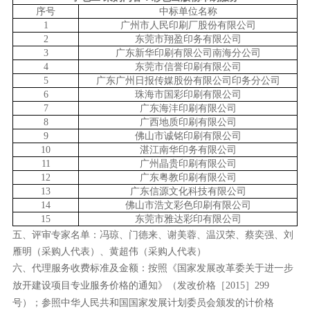
序号
中标单位名称
1
广州市人民印刷厂股份有限公司
2
东莞市翔盈印务有限公司
3
广东新华印刷有限公司南海分公司
4
东莞市信誉印刷有限公司
5
广东广州日报传媒股份有限公司印务分公司
6
珠海市国彩印刷有限公司
7
广东海沣印刷有限公司
8
广西地质印刷有限公司
9
佛山市诚铭印刷有限公司
10
湛江南华印务有限公司
11
广州晶贵印刷有限公司
12
广东粤教印刷有限公司
13
广东信源文化科技有限公司
14
佛山市浩文彩色印刷有限公司
15
东莞市雅达彩印有限公司
五、评审专家名单：冯琼、门德来、谢美蓉、温汉荣、蔡奕强、刘
雁明（采购人代表）、黄超伟（采购人代表）
六、代理服务收费标准及金额：
按照
《国家发展改革委关于进一步
放开建设项目专业服务价格的通知》（发改价格［
2015］299
号）；参照中华人民共和国国家发展计划委员会颁发的计价格