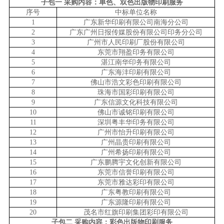
子包一
采购内容
：
单色、双色出版物印刷服务
序号
中标单位名称
1
广东新华印刷有限公司南海分公司
2
广东广州日报传媒股份有限公司印务分公司
3
广州市人民印刷厂股份有限公司
4
东莞市翔盈印务有限公司
5
湛江南华印务有限公司
6
广东海沣印刷有限公司
7
佛山市浩文彩色印刷有限公司
8
珠海市国彩印刷有限公司
9
广东信源文化科技有限公司
10
佛山市诚铭印刷有限公司
11
深圳粤丰华印务有限公司
12
广州市怡升印刷有限公司
13
广州晶贵印刷有限公司
14
广州希扬印刷有限公司
15
广东鹏腾宇文化创新有限公司
16
东莞市信誉印刷有限公司
17
东莞市雅达彩印有限公司
18
广东粤教印刷有限公司
19
广东源隆印刷有限公司
20
茂名市红旗印刷集团彩印有限公司
子包二
采购内容：彩色出版物印刷服务