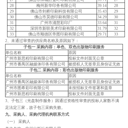
28
梅州新华印务有限公司
39.14
28
29
佛山市剑桥印刷科技有限公司
35.43
29
30
佛山市昊德印刷有限公司
34.29
30
31
广州市涌慧彩印厂
33.64
31
32
深圳市新联美术印刷有限公司
31.79
32
33
佛山市顺德区帝图印刷有限公司
29.71
33
2、
未通过审查
的
供应商名称及原因如下：
子包一
采购内容：单色、双色出版物印刷服务
单位名称
原因
广州市新思程印刷有限公司
投标文件封面无公章
广州市番禺区融媒体印务有限公司
被授权人无签章且身份证无效
子包二
采购内容：彩色出版物印刷服务
单位名称
原因
广州市番禺区融媒体印务有限公司
被授权人无签章且身份证无效
广州市图希彩印有限公司
未按招标文件签署和盖章
广州市新思程印刷有限公司
投标文件封面无盖章
3、子包三（光盘制作服务）因通过资格性审查的投标人家数不满
足法定三家，故子包三采购失败。
九、
采购
人、
采购
代理机构联系方式
（一）
采购
人