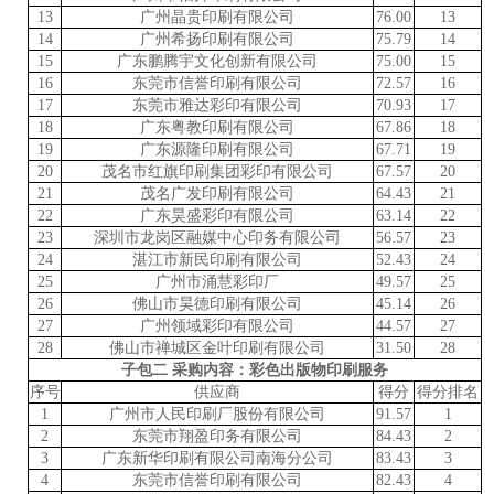
13
广州晶贵印刷有限公司
76.00
13
14
广州希扬印刷有限公司
75.79
14
15
广东鹏腾宇文化创新有限公司
75.00
15
16
东莞市信誉印刷有限公司
72.57
16
17
东莞市雅达彩印有限公司
70.93
17
18
广东粤教印刷有限公司
67.86
18
19
广东源隆印刷有限公司
67.71
19
20
茂名市红旗印刷集团彩印有限公司
67.57
20
21
茂名广发印刷有限公司
64.43
21
22
广东昊盛彩印有限公司
63.14
22
23
深圳市龙岗区融媒中心印务有限公司
56.57
23
24
湛江市新民印刷有限公司
52.43
24
25
广州市涌慧彩印厂
49.57
25
26
佛山市昊德印刷有限公司
45.14
26
27
广州领域彩印有限公司
44.57
27
28
佛山市禅城区金叶印刷有限公司
31.50
28
子包二
采购内容：彩色出版物印刷服务
序号
供应商
得分
得分
排名
1
广州市人民印刷厂股份有限公司
91.57
1
2
东莞市翔盈印务有限公司
84.43
2
3
广东新华印刷有限公司南海分公司
83.43
3
4
东莞市信誉印刷有限公司
82.43
4