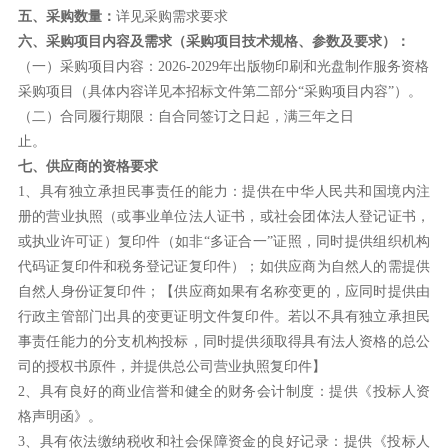
五、
采购数量：
详见采购需求要求
六、
采购项目内容及需求（采购项目技术规格、参数及要求）：
（一）采购项目内容：
2026-2029年出版物印刷和光盘制作
服务资格
采购项目（具体内容
详见本招标文件第二部分
“采购项目内容”
）
。
（二）合同履行期限：
自合同签订之日起，满三年之日
止。
七、
供应商
的资格要求
1
、
具有独立承担民事责任的能力：提供在中华人民共和国境内注
册的营业执照（或事业单位法人证书，或社会团体法人登记证书，
或执业许可证）复印件（如非
“多证合一”证照，同时提供组织机构
代码证复印件和税务登记证复印件）；如供应商为自然人的需提供
自然人身份证复印件；【供应商如果有名称变更的，应同时提供由
行政主管部门出具的变更证明文件复印件。若以不具有独立承担民
事责任能力的分支机构投标，同时提供须取得具有法人资格的总公
司
的授权书原件，并提供总公司营业执照复印件】
2
、
具有良好的商业信誉和健全的财务会计制度：
提供
《
投标人资
格声明函
》
。
3
、
具有依法缴纳税收和社会保障资金的良好记录：
提供
《
投标人