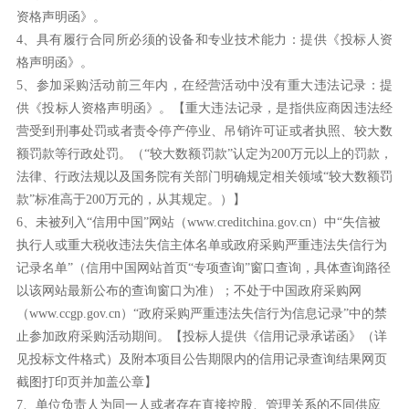
资格声明函
》
。
4
、
具有履行合同所必须的设备和专业技术能力：
提供
《
投标人资
格声明函
》
。
5
、
参加采购活动前
三
年内，在经营活动中没有重大违法记录：
提
供
《
投标人资格声明函
》
。
【重大违法记录，是指供应商因违法经
营受到刑事处罚或者责令停产停业、吊销许可证或者执照、较大数
额罚款等行政处罚。（
“较大数额罚款”认定为200万元以上的罚款，
法律、行政法规以及国务院有关部门明确规定相关领域“较大数额罚
款”标准高于200万元的，从其规定。）】
6、
未被列入
“信用中国”网站（www.creditchina.gov.cn）中“失信被
执行人或重大税收违法失信主体名单或政府采购严重违法失信行为
记录名单”（信用中国网站首页“专项查询”窗口查询，具体查询路径
以该网站最新公布的查询窗口为准）；不处于中国政府采购网
（www.ccgp.gov.cn）“政府采购严重违法失信行为信息记录”中的禁
止参加政府采购活动期间。【投标人提供《信用记录承诺函》（
详
见投标文件格式
）
及
附
本项目公告期限内的信用记录查询结果
网页
截图
打印页并
加盖公章】
7、
单位负责人为同一人或者存在直接控股、管理关系的不同供应