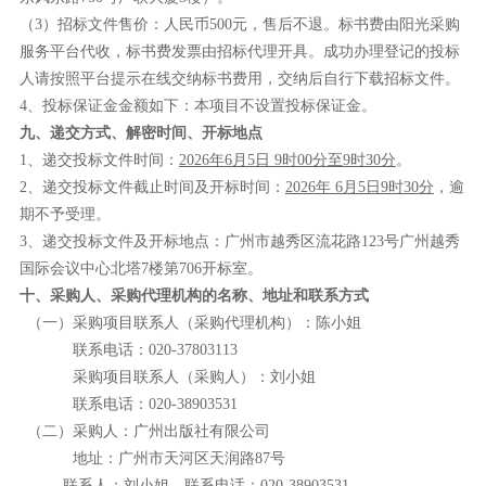
（
3）招标文件售价：人民币500元，售后不退。标书费由阳光采购
服务平台代收，标书费发票由招标代理开具。成功办理登记的投标
人请按照平台提示在线交纳标书费用，交纳后自行下载招标文件。
4
、
投标保证金金额如下：本项目不设置投标保证金。
九
、递交方式、解密时间、开标地点
1、
递交投标文件时间：
202
6
年
6
月
5
日
9
时
00分至9时30分
。
2、
递交投标文件截止时间及
开标时间：
202
6
年
6
月
5
日
9时30分
，逾
期不予受理。
3、
递交投标文件及开标地点：广州市越秀区流花路
123号广州越秀
国际会议中心北塔7楼第706开标室
。
十、采购人、采购代理机构的名称、地址和联系方式
（一）采购项目联系人（采购代理机构）：陈小姐
联系电话：
020-37803113
采购项目联系人（采购人）：刘
小姐
联系电话：
020-
38903531
（二）采购人：
广州出版社有限公司
地址：广州市天河区天润路
87号
联系人：刘
小姐，
联系电话：
020-
38903531