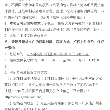
商，不得同时参加本采购项目（或采购包）投标；为本项目提供整
体设计、规范编制或者项目管理、监理、检测等服务的供应商，不
得再参与本项目投标。（
提供
《
投标人资格声明函
》）
8
、
本项目特定资格要求
：
子包三：投标人具有有效的
《音像制品
制作许可证》或《音像制品出版许可证》
或《复制经营许可证》
。
9、
本项目不接受联合体投标
。
八、登记及招标文件的获取时间、获取方式、招标文件售价、保证
金缴纳
1
、
登记时间
：
2026年
5
月
15
日至
2026年
5
月
22
日
17时
3
0分
。
2
、
招标文件获取时间：
2026年
5
月
15
日至
2026年
5
月
22
日
17时
3
0
分
。
3
、
登记及获取招标文件方式：
（
1）
本项目属于纸质标；
本项目采用网上注册登记及购买的方式
获取招标文件
。
投标人须在阳光采购服务平台（下简称
“本平台”）
注册企业账号并根据平台提示完善企业信息，平台网址：
http://www.gzsun.com.cn/。
（
2）现场咨询地点：
广东正采招标采购有限公司
（广东省广州市
东风
东
路
750
号
广联
大厦
3
楼）。